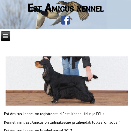
Est Amicus kennel
Est Amicus
kennel on registreeritud Eesti Kennelliidus ja FCI-s.
Kenneli nimi, Est Amicus on ladinakeelne ja tähendab tõlkes “on sõber”
Est Amicus kennel on loodud aastal 2013.